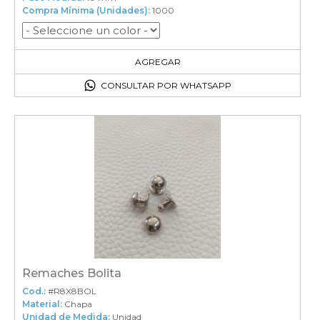
Compra Mínima (Unidades):
1000
1000
en el carrito
AGREGAR
CONSULTAR POR WHATSAPP
Remaches Bolita
Cod.:
#R8X8BOL
Material:
Chapa
Unidad de Medida:
Unidad