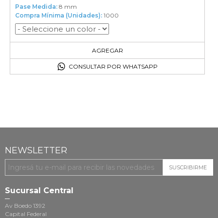
Pase Medida:
8 mm
Compra Mínima (Unidades):
1000
1000
en el carrito
AGREGAR
CONSULTAR POR WHATSAPP
NEWSLETTER
SUSCRIBIRME
Sucursal Central
Av Boedo 1392
Capital Federal