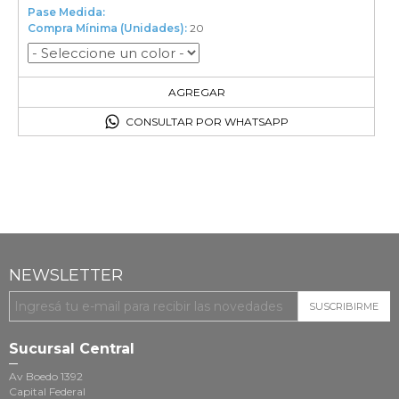
Pase Medida:
Compra Mínima (Unidades):
20
20
en el carrito
AGREGAR
CONSULTAR POR WHATSAPP
NEWSLETTER
SUSCRIBIRME
Sucursal Central
Av Boedo 1392
Capital Federal