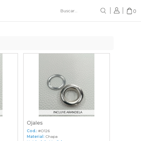
0
INCLUYE ARANDELA
Ojales
Cod.:
#O126
Material:
Chapa