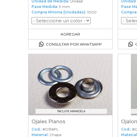
Unidad de Medida:
Unidad
Unidad 
Pase Medida:
9 mm
Pase Me
Compra Mínima (Unidades):
1000
Compra 
1000
en el carrito
AGREGAR
CONSULTAR POR WHATSAPP
INCLUYE ARANDELA
Ojales Planos
Ojalon
Cod.:
#O136PL
Cod.:
#
Material:
Chapa
Material