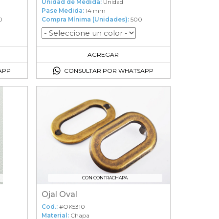
Unidad de Medida:
Unidad
Pase Medida:
14 mm
0
Compra Mínima (Unidades):
500
500
en el carrito
AGREGAR
APP
CONSULTAR POR WHATSAPP
CON CONTRACHAPA
Ojal Oval
Cod.:
#OK5310
Material:
Chapa