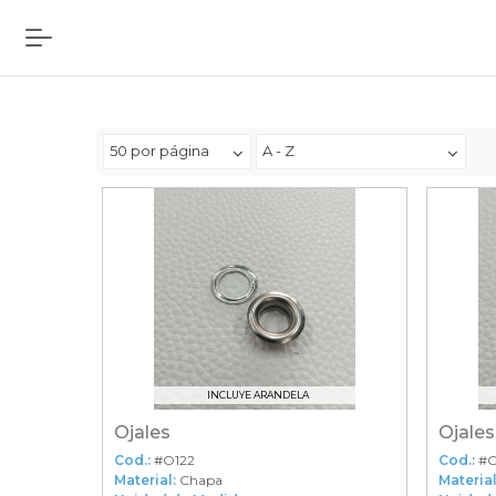
50 por página
A - Z
INCLUYE ARANDELA
Ojales
Ojales
Cod.:
#O122
Cod.:
#O
Material:
Chapa
Material