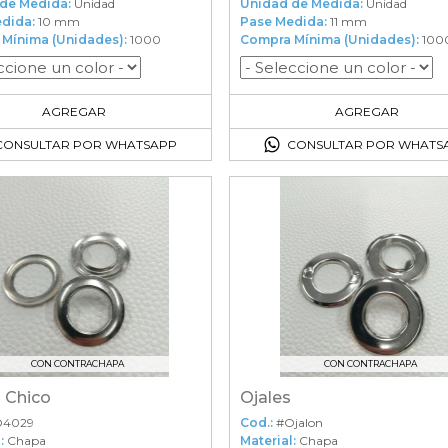
de Medida:
Unidad
Unidad de Medida:
Unidad
dida:
10 mm
Pase Medida:
11 mm
Mínima (Unidades):
1000
Compra Mínima (Unidades):
100
1000
en el carrito
1000
en el carrito
AGREGAR
AGREGAR
CONSULTAR POR WHATSAPP
CONSULTAR POR WHATS
CON CONTRACHAPA
CON CONTRACHAPA
 Chico
Ojales
O4029
Cod.:
#Ojalon
:
Chapa
Material:
Chapa