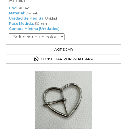
Hebilla
Cod.:
#5049
Material:
Zamak
Unidad de Medida:
Unidad
Pase Medida:
30mm
Compra Mínima (Unidades):
2
2
en el carrito
AGREGAR
CONSULTAR POR WHATSAPP