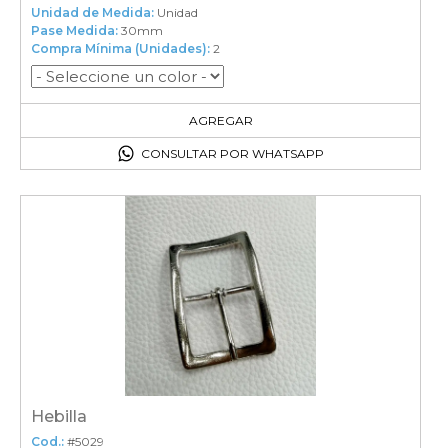
Unidad de Medida:
Unidad
Pase Medida:
30mm
Compra Mínima (Unidades):
2
2
en el carrito
AGREGAR
CONSULTAR POR WHATSAPP
Hebilla
Cod.:
#5029