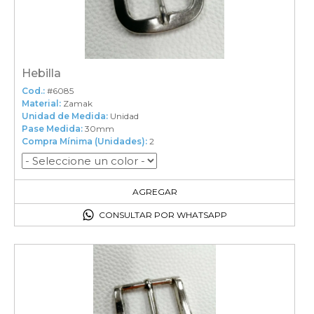
Hebilla
Cod.:
#6085
Material:
Zamak
Unidad de Medida:
Unidad
Pase Medida:
30mm
Compra Mínima (Unidades):
2
2
en el carrito
AGREGAR
CONSULTAR POR WHATSAPP