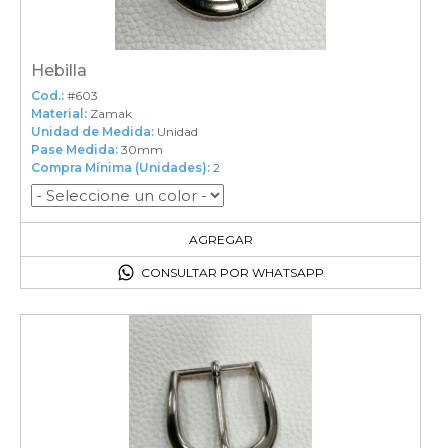
Hebilla
Cod.:
#603
Material:
Zamak
Unidad de Medida:
Unidad
Pase Medida:
30mm
Compra Mínima (Unidades):
2
2
en el carrito
AGREGAR
CONSULTAR POR WHATSAPP