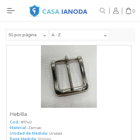
0
50 por página
A - Z
Hebilla
Cod.:
#1740
Material:
Zamak
Unidad de Medida:
Unidad
Pase Medida:
30mm