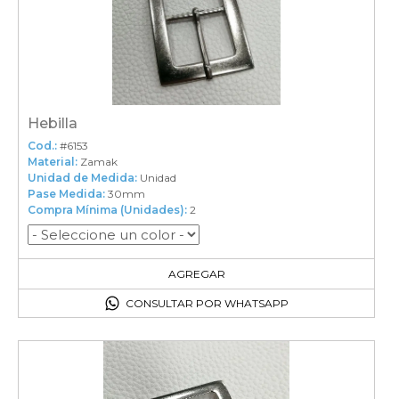
Hebilla
Cod.:
#6153
Material:
Zamak
Unidad de Medida:
Unidad
Pase Medida:
30mm
Compra Mínima (Unidades):
2
2
en el carrito
AGREGAR
CONSULTAR POR WHATSAPP