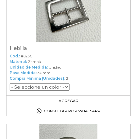
Hebilla
Cod.:
#6230
Material:
Zamak
Unidad de Medida:
Unidad
Pase Medida:
30mm
Compra Mínima (Unidades):
2
2
en el carrito
AGREGAR
CONSULTAR POR WHATSAPP