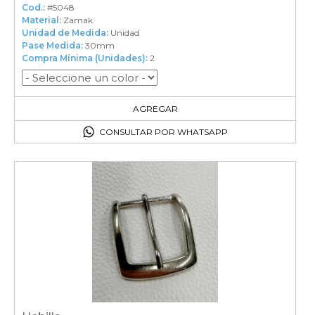
Cod.:
#5048
Material:
Zamak
Unidad de Medida:
Unidad
Pase Medida:
30mm
Compra Mínima (Unidades):
2
2
en el carrito
AGREGAR
CONSULTAR POR WHATSAPP