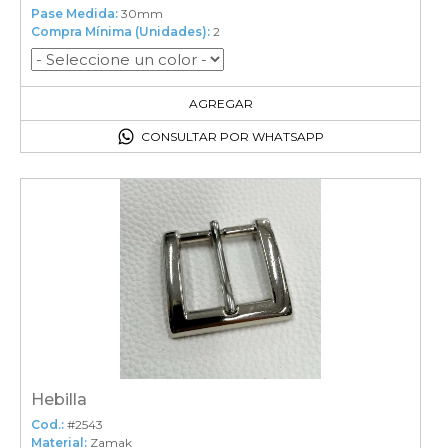
Pase Medida:
30mm
Compra Mínima (Unidades):
2
2
en el carrito
AGREGAR
CONSULTAR POR WHATSAPP
Hebilla
Cod.:
#2543
Material:
Zamak