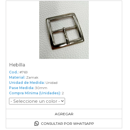
Hebilla
Cod.:
#769
Material:
Zamak
Unidad de Medida:
Unidad
Pase Medida:
30mm
Compra Mínima (Unidades):
2
2
en el carrito
AGREGAR
CONSULTAR POR WHATSAPP