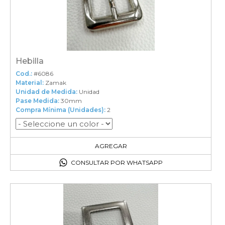
Hebilla
Cod.:
#6086
Material:
Zamak
Unidad de Medida:
Unidad
Pase Medida:
30mm
Compra Mínima (Unidades):
2
2
en el carrito
AGREGAR
CONSULTAR POR WHATSAPP