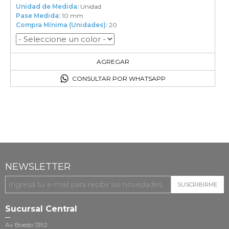
Unidad de Medida:
Unidad
Pase Medida:
10 mm
Compra Mínima (Unidades):
20
20
en el carrito
AGREGAR
CONSULTAR POR WHATSAPP
NEWSLETTER
SUSCRIBIRME
Sucursal Central
Av Boedo 1392