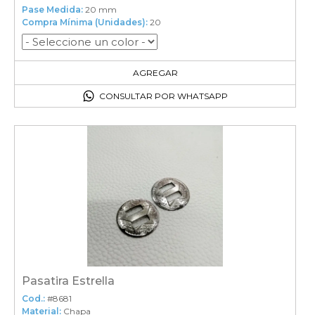
Pase Medida:
20 mm
Compra Mínima (Unidades):
20
20
en el carrito
AGREGAR
CONSULTAR POR WHATSAPP
Pasatira Estrella
Cod.:
#8681
Material:
Chapa