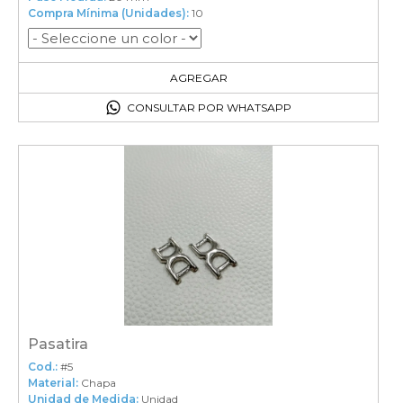
Compra Mínima (Unidades):
10
10
en el carrito
AGREGAR
CONSULTAR POR WHATSAPP
Pasatira
Cod.:
#5
Material:
Chapa
Unidad de Medida:
Unidad