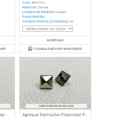
Cod.:
#PATITA
Material:
Zamak
Unidad de Medida:
Unidad
Pase Medida:
Compra Mínima (Unidades):
50
50
en el carrito
AGREGAR
APP
CONSULTAR POR WHATSAPP
CABEZA REMACHE INCLUIDA
al
Aplique Remache Piramidal Plano