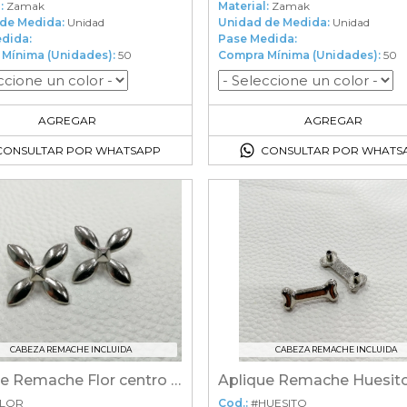
:
Zamak
Material:
Zamak
de Medida:
Unidad
Unidad de Medida:
Unidad
dida:
Pase Medida:
Mínima (Unidades):
50
Compra Mínima (Unidades):
50
50
en el carrito
50
en el carrito
AGREGAR
AGREGAR
CONSULTAR POR WHATSAPP
CONSULTAR POR WHATS
CABEZA REMACHE INCLUIDA
CABEZA REMACHE INCLUIDA
Aplique Remache Flor centro piramide
Aplique Remache Huesit
FLOR
Cod.:
#HUESITO