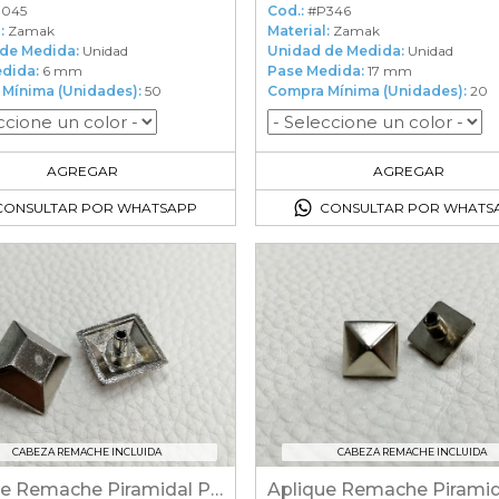
045
Cod.:
#P346
:
Zamak
Material:
Zamak
de Medida:
Unidad
Unidad de Medida:
Unidad
dida:
6 mm
Pase Medida:
17 mm
Mínima (Unidades):
50
Compra Mínima (Unidades):
20
50
en el carrito
20
en el carrito
AGREGAR
AGREGAR
CONSULTAR POR WHATSAPP
CONSULTAR POR WHATS
CABEZA REMACHE INCLUIDA
CABEZA REMACHE INCLUIDA
Aplique Remache Piramidal Plano
Aplique Remache Piramid