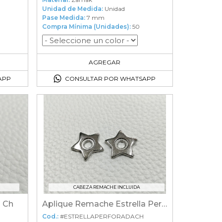
Unidad de Medida:
Unidad
Pase Medida:
7 mm
Compra Mínima (Unidades):
50
50
en el carrito
AGREGAR
APP
CONSULTAR POR WHATSAPP
CABEZA REMACHE INCLUIDA
a Ch
Aplique Remache Estrella Perforada Chica
Cod.:
#ESTRELLAPERFORADACH