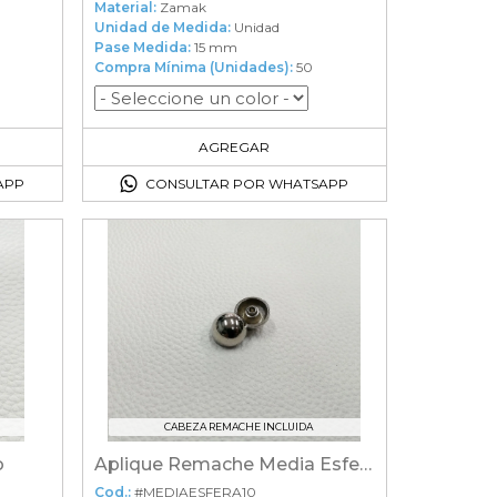
Material:
Zamak
Unidad de Medida:
Unidad
Pase Medida:
15 mm
Compra Mínima (Unidades):
50
50
en el carrito
AGREGAR
APP
CONSULTAR POR WHATSAPP
CABEZA REMACHE INCLUIDA
o
Aplique Remache Media Esfera
Cod.:
#MEDIAESFERA10