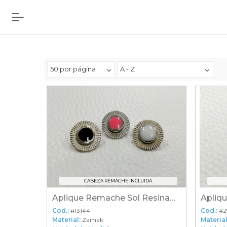
50 por página
A - Z
CABEZA REMACHE INCLUIDA
Aplique Remache Sol Resinado
Cod.:
#13144
Cod.:
#2
Material:
Zamak
Material