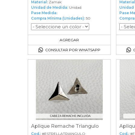
Material:
Zamak
Material
Unidad de Medida:
Unidad
Unidad 
Pase Medida:
Pase Me
Compra Mínima (Unidades):
50
Compra 
50
en el carrito
AGREGAR
CONSULTAR POR WHATSAPP
CABEZA REMACHE INCLUIDA
Aplique Remache Triangulo
Cod.:
#ESTRELLATRIANGULO
Cod.:
#