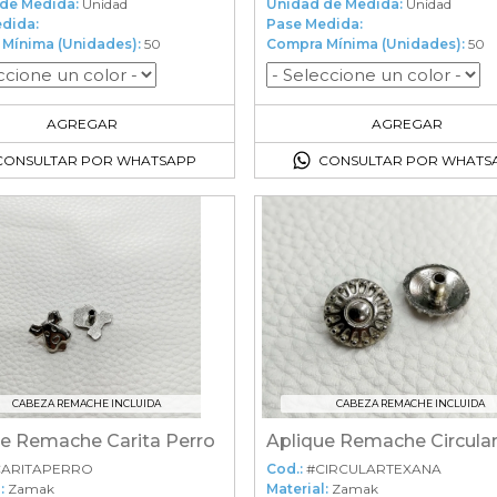
de Medida:
Unidad
Unidad de Medida:
Unidad
dida:
Pase Medida:
Mínima (Unidades):
50
Compra Mínima (Unidades):
50
50
en el carrito
50
en el carrito
AGREGAR
AGREGAR
CONSULTAR POR WHATSAPP
CONSULTAR POR WHATS
CABEZA REMACHE INCLUIDA
CABEZA REMACHE INCLUIDA
ue Remache Carita Perro
CARITAPERRO
Cod.:
#CIRCULARTEXANA
:
Zamak
Material:
Zamak