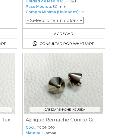
Unidad de Medida:
Unidad
Pase Medida:
30 mm
Compra Mínima (Unidades):
10
10
en el carrito
AGREGAR
APP
CONSULTAR POR WHATSAPP
CABEZA REMACHE INCLUIDA
Aplique Remache Circular Texano
Aplique Remache Conico Gr
Cod.:
#CONO10
Material:
Zamak