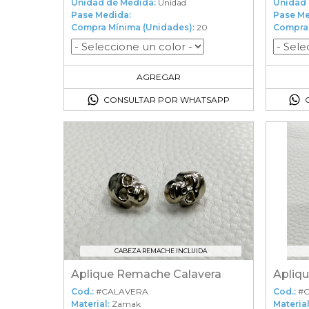
Unidad de Medida:
Unidad
Unidad 
Pase Medida:
Pase Me
Compra Mínima (Unidades):
20
Compra 
20
en el carrito
AGREGAR
CONSULTAR POR WHATSAPP
CABEZA REMACHE INCLUIDA
Aplique Remache Calavera
Apliq
Cod.:
#CALAVERA
Cod.:
#
Material:
Zamak
Material