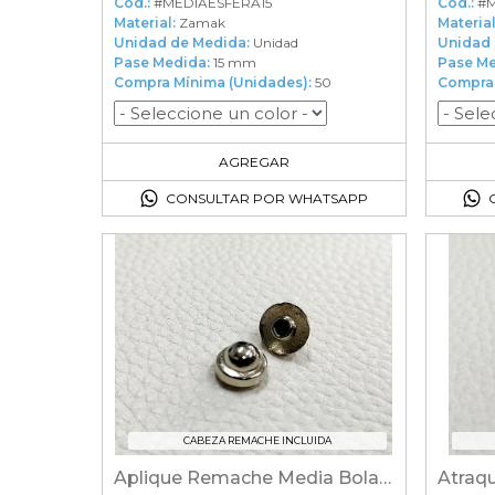
Cod.:
#MEDIAESFERA15
Cod.:
#M
Material:
Zamak
Material
Unidad de Medida:
Unidad
Unidad 
Pase Medida:
15 mm
Pase Me
Compra Mínima (Unidades):
50
Compra 
50
en el carrito
AGREGAR
CONSULTAR POR WHATSAPP
CABEZA REMACHE INCLUIDA
Aplique Remache Media Bola Liso(Sombrerito)
Atraqu