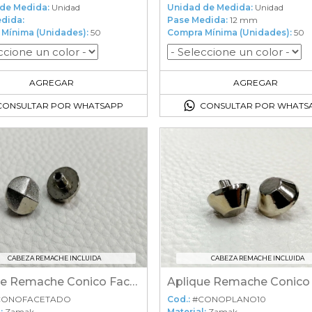
de Medida:
Unidad
Unidad de Medida:
Unidad
dida:
Pase Medida:
12 mm
Mínima (Unidades):
50
Compra Mínima (Unidades):
50
50
en el carrito
50
en el carrito
AGREGAR
AGREGAR
CONSULTAR POR WHATSAPP
CONSULTAR POR WHATS
CABEZA REMACHE INCLUIDA
CABEZA REMACHE INCLUIDA
Aplique Remache Conico Facetado
CONOFACETADO
Cod.:
#CONOPLANO10
:
Zamak
Material:
Zamak