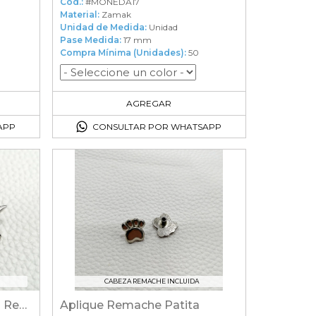
Cod.:
#MONEDA17
Material:
Zamak
Unidad de Medida:
Unidad
Pase Medida:
17 mm
Compra Mínima (Unidades):
50
50
en el carrito
AGREGAR
APP
CONSULTAR POR WHATSAPP
CABEZA REMACHE INCLUIDA
Aplique Remache Estrella Resinada Ch
Aplique Remache Patita