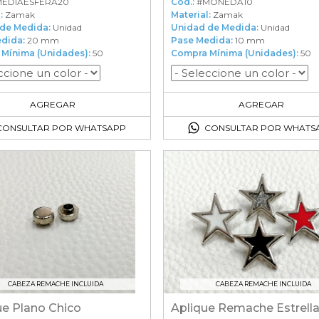
EDIAESFERA20
Cod.:
#MONEDA10
:
Zamak
Material:
Zamak
de Medida:
Unidad
Unidad de Medida:
Unidad
dida:
20 mm
Pase Medida:
10 mm
Mínima (Unidades):
50
Compra Mínima (Unidades):
50
50
en el carrito
50
en el carrito
AGREGAR
AGREGAR
CONSULTAR POR WHATSAPP
CONSULTAR POR WHATS
CABEZA REMACHE INCLUIDA
CABEZA REMACHE INCLUIDA
e Plano Chico