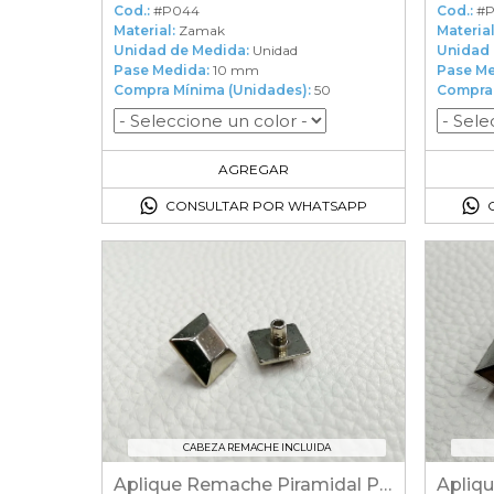
Cod.:
#P044
Cod.:
#P
Material:
Zamak
Material
Unidad de Medida:
Unidad
Unidad 
Pase Medida:
10 mm
Pase Me
Compra Mínima (Unidades):
50
Compra 
50
en el carrito
AGREGAR
CONSULTAR POR WHATSAPP
CABEZA REMACHE INCLUIDA
Aplique Remache Piramidal Plano