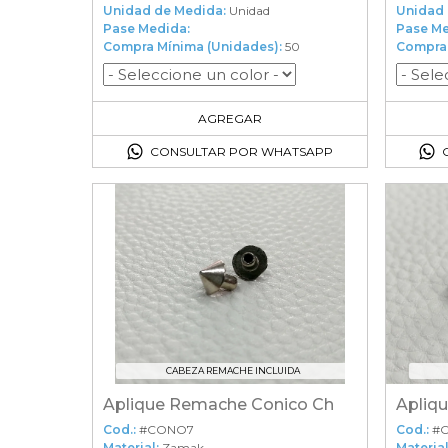
Unidad de Medida:
Unidad
Unidad 
Pase Medida:
Pase Me
Compra Mínima (Unidades):
50
Compra 
50
en el carrito
AGREGAR
CONSULTAR POR WHATSAPP
CABEZA REMACHE INCLUIDA
Aplique Remache Conico Ch
Cod.:
#CONO7
Cod.:
#
Material:
Zamak
Material