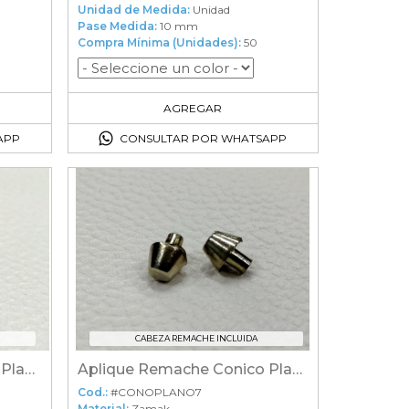
Unidad de Medida:
Unidad
Pase Medida:
10 mm
Compra Mínima (Unidades):
50
50
en el carrito
AGREGAR
APP
CONSULTAR POR WHATSAPP
CABEZA REMACHE INCLUIDA
Aplique Remache Conico Plano 10
Aplique Remache Conico Plano 7
Cod.:
#CONOPLANO7
Material:
Zamak