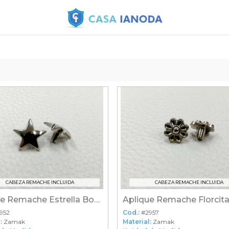
CABEZA REMACHE INCLUIDA
CABEZA REMACHE INCLUIDA
Aplique Remache Estrella Bombre
Aplique Remache Florcit
952
Cod.:
#2957
:
Zamak
Material:
Zamak