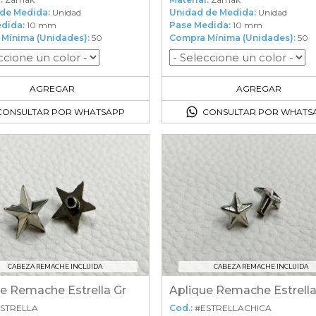
de Medida:
Unidad
Unidad de Medida:
Unidad
dida:
10 mm
Pase Medida:
10 mm
Mínima (Unidades):
50
Compra Mínima (Unidades):
50
50
en el carrito
50
en el carrito
AGREGAR
AGREGAR
CONSULTAR POR WHATSAPP
CONSULTAR POR WHATS
CABEZA REMACHE INCLUIDA
CABEZA REMACHE INCLUIDA
e Remache Estrella Gr
Aplique Remache Estrell
STRELLA
Cod.:
#ESTRELLACHICA