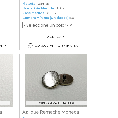
Material:
Zamak
Unidad de Medida:
Unidad
Pase Medida:
10 mm
Compra Mínima (Unidades):
50
50
en el carrito
AGREGAR
APP
CONSULTAR POR WHATSAPP
CABEZA REMACHE INCLUIDA
a
Aplique Remache Moneda