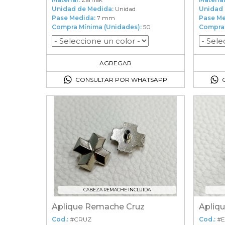
Unidad de Medida:
Unidad
Unidad 
Pase Medida:
7 mm
Pase Me
Compra Mínima (Unidades):
50
Compra 
50
en el carrito
AGREGAR
CONSULTAR POR WHATSAPP
CABEZA REMACHE INCLUIDA
Aplique Remache Cruz
Apliqu
Cod.:
#CRUZ
Cod.:
#E